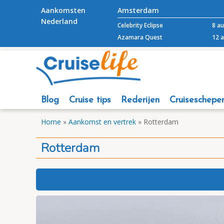
Aankomsten
Amsterdam
Nederland
Celebrity Eclipse
8 a
Azamara Quest
12 
Blog
Cruise tips
Rederijen
Cruiseschepe
Home
»
Aankomst en vertrek
»
Rotterdam
Rotterdam