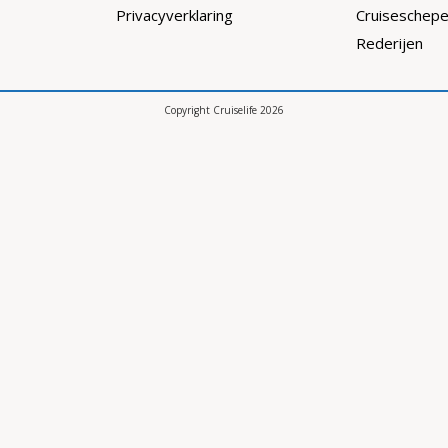
Privacyverklaring
Cruiseschep
Rederijen
Copyright Cruiselife 2026