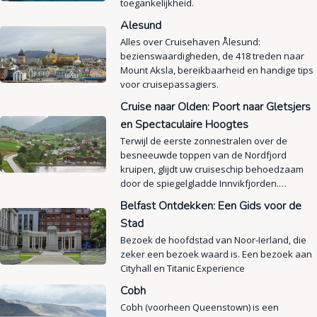
toegankelijkheid.
Alesund
Alles over Cruisehaven Ålesund:
bezienswaardigheden, de 418 treden naar
Mount Aksla, bereikbaarheid en handige tips
voor cruisepassagiers.
Cruise naar Olden: Poort naar Gletsjers
en Spectaculaire Hoogtes
Terwijl de eerste zonnestralen over de
besneeuwde toppen van de Nordfjord
kruipen, glijdt uw cruiseschip behoedzaam
door de spiegelgladde Innvikfjorden.…
Belfast Ontdekken: Een Gids voor de
Stad
Bezoek de hoofdstad van Noor-Ierland, die
zeker een bezoek waard is. Een bezoek aan
Cityhall en Titanic Experience
Cobh
Cobh (voorheen Queenstown) is een